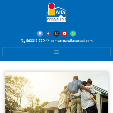
5633191790
contacto@alfacasual.com