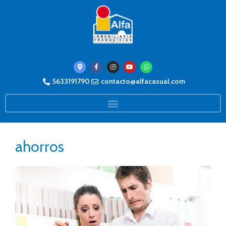
5633191790
contacto@alfacasual.com
ahorros