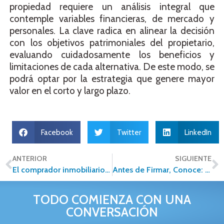
propiedad requiere un análisis integral que
contemple variables financieras, de mercado y
personales. La clave radica en alinear la decisión
con los objetivos patrimoniales del propietario,
evaluando cuidadosamente los beneficios y
limitaciones de cada alternativa. De este modo, se
podrá optar por la estrategia que genere mayor
valor en el corto y largo plazo.
Facebook
Twitter
LinkedIn
ANTERIOR
SIGUIENTE
El comprador inmobiliario digital en Cancún: claves para competir en 2026
Antes de Firmar, Conoce: Los Términos Inmobiliarios que Pueden Salvar (o Arruinar) tu Inversión
TODO COMIENZA CON UNA
CONVERSACIÓN