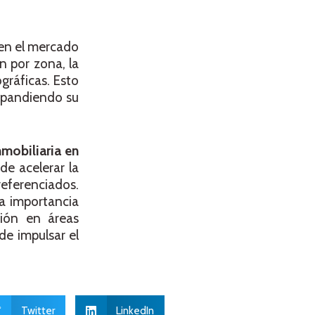
 en el mercado
ón por zona, la
gráficas. Esto
expandiendo su
nmobiliaria en
e acelerar la
referenciados.
la importancia
ción en áreas
de impulsar el
Twitter
LinkedIn