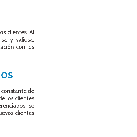
s clientes. Al
sa y valiosa,
lación con los
dos
o constante de
e los clientes
erenciados se
uevos clientes