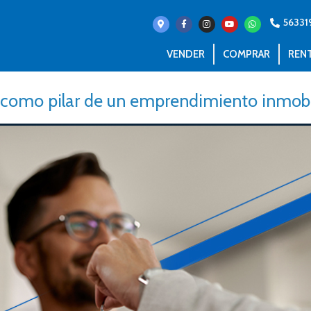
56331
VENDER
COMPRAR
REN
a como pilar de un emprendimiento inmobil