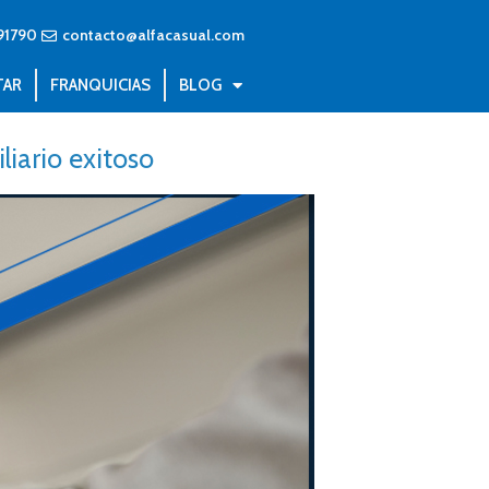
91790
contacto@alfacasual.com
TAR
FRANQUICIAS
BLOG
iario exitoso